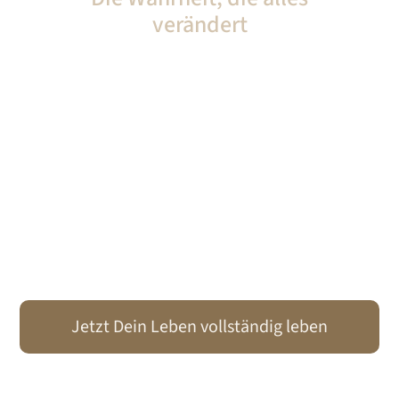
verändert
Dir fehlt gerade ein Teil der Gleichung -
Du brauchts beides:
Erfolg &
Heilung.
Erst wenn Du Deine Ambitionen kennst und
wirklich verstehst, was Erfolg und Erfüllung für
D
bedeuten, kannst Du Dein Leben wirklich
ich
und vollständig leben.
Jetzt Dein Leben vollständig leben