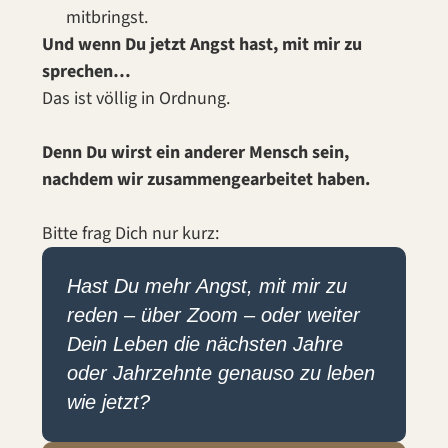
hindurch
mitbringst.
verständnisvoll,
respektvoll, und bietet
Und wenn Du jetzt Angst hast, mit mir zu
einen sicheren
zwanglosen Raum um
sprechen…
sich öffnen zu können.
Er spricht allerdings
Das ist völlig in Ordnung.
auch das aus, was das
eigene Ego und die
eigenen unbewussten
Denn Du wirst ein anderer Mensch sein,
Schatten nicht hören
möchten und das ist
nachdem wir zusammengearbeitet haben.
genau das was es für
inneres Wachstum
braucht - denn im
Leben ist nicht alles
Bitte frag Dich nur kurz:
Luft und Liebe sondern
auch Arbeit und vor
allem Ehrlichkeit zu sich
Hast Du mehr Angst, mit mir zu
selbst - dafür benötigt
es einen starken
reden – über Zoom – oder weiter
Sparringspartner der
nicht nur das Ego
Dein Leben die nächsten Jahre
streichelt sondern mit
gezielten Fragen die
oder Jahrzehnte genauso zu leben
Selbsttäuschung durch
Selbstrefletkion offen
wie jetzt?
legt. Ich für meinen Teil
kann sagen, das ich
innerhalb weniger