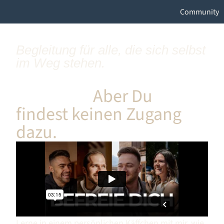
Community
Begleitung für alle, die sich selbst
im Weg stehen.
Du weißt, dass mehr in
Dir steckt.
Aber Du
findest keinen Zugang
dazu.
Lerne in einem persönlichen Käffchen mit mir, wie