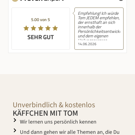
Empfehlung! Ich würde
Tom JEDEM empfehlen,
5.00 von 5
der ernsthaft an sich
innerhalb der
Persönlichkeitsentwicklung
SEHR GUT
und dem eigenen
Heilungsprozess
14.06.2026
arbeiten möchte. Er ist
nicht ein weiterer
„Esoterikcoach“,
welcher anderen
Menschen nur das Geld
aus den Taschen ziehen
möchte, sondern
verkörpert authentisch
das was er sagt und ist
ein super Vorbild auch
für jüngere Menschen,
da er für sein noch
recht junges Alter
Unverbindlich & kostenlos
schon sehr viel selbst
durchlebt hat und eine
KÄFFCHEN MIT TOM
bemerkenswerte
Arbeitsethik zum
Wir lernen uns persönlich kennen
Ausdruck bringt. Er ist
ehrlich, direkt, durch
alle Gesellschaftebenen
Und dann gehen wir alle Themen an, die Du