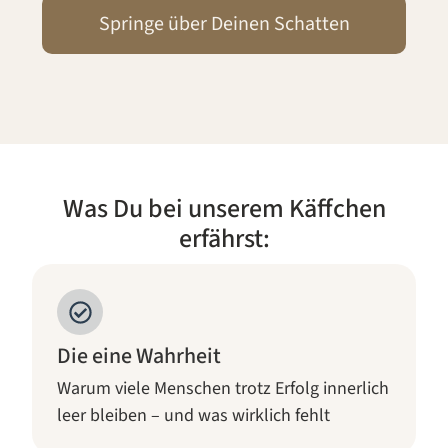
Monaten aktiver
täglicher Arbeit an mir
Springe über Deinen Schatten
selbst einen sichtbaren
und messbaren
Progress in manchen
Lebensbereichen und
auch ein Loslassen und
einer Heilung in
anderen Themen
feststellen konnte.
Somit hat sich meine
Investition in die
therapeutische
Unterstützung mit
Was Du bei unserem Käffchen
einem großen Hebel auf
zukünftige
erfährst:
Entwicklungen mehr
als gelohnt.
Die eine Wahrheit
Warum viele Menschen trotz Erfolg innerlich
leer bleiben – und was wirklich fehlt