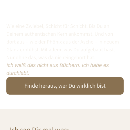
Mensch zum Vorschein kommt, der
Du wirklich bist.“
Wie eine Zwiebel, Schicht für Schicht. Bis Du an
Deinem authentischen Kern ankommst. Und von
dort aus – wie der Phönix aus der Asche – in neuem
Glanz erblühst. Mit allem, was Du aufgebaut hast.
Nur ohne das, was da nie reingehört hat.
Ich weiß das nicht aus Büchern. Ich habe es
durchlebt.
Finde heraus, wer Du wirklich bist