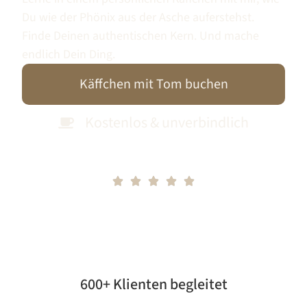
Du wie der Phönix aus der Asche auferstehst.
Finde Deinen authentischen Kern. Und mache
endlich Dein Ding.
Käffchen mit Tom buchen
Kostenlos & unverbindlich
5/5
von über 40
1zu1
Klienten
600+ Klienten begleitet