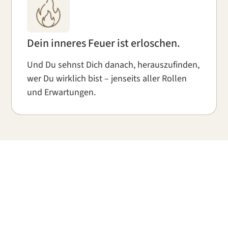
Dein inneres Feuer ist erloschen.
Und Du sehnst Dich danach, herauszufinden,
wer Du wirklich bist – jenseits aller Rollen
und Erwartungen.
„Du musst Dich nicht neu erfinden.
Du musst nur das
ablegen, was nie
– damit der
zu Dir gehört hat